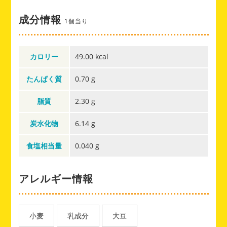
成分情報
1個当り
カロリー
49.00 kcal
たんぱく質
0.70 g
脂質
2.30 g
炭水化物
6.14 g
食塩相当量
0.040 g
アレルギー情報
小麦
乳成分
大豆