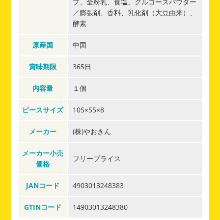
プ、全粉乳、食塩、グルコースパウダー
／膨張剤、香料、乳化剤（大豆由来）、
酵素
原産国
中国
賞味期限
365日
内容量
１個
ピースサイズ
105×55×8
メーカー
(株)やおきん
メーカー小売
フリープライス
価格
JANコード
4903013248383
GTINコード
14903013248380